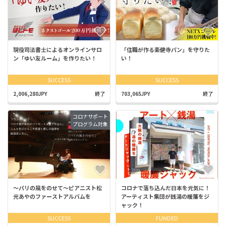
現役司法書士によるオンラインサロ
「住職が作る楽健寺パン」を守りた
ン「ゆい友ルーム」を作りたい！
い！
SUCCESS
SUCCESS
2,006,280JPY
終了
703,065JPY
終了
コロナサポート
プログラム対象
〜パリの風をのせて〜ピアニスト松
コロナで落ち込んだ日本を元気に！
元あやのファーストアルバムを
アーティスト集団が銭湯の暖簾をジ
ャック！
SUCCESS
FUNDED