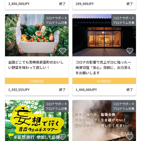
3,800,000JPY
終了
209,000JPY
終了
コロナサポート
コロナサポート
プログラム対象
プログラム対象
全国どこでも宮崎県新富町のおいし
コロナの影響で売上ゼロに陥った一
い野菜を味わって欲しい！
棟貸切宿「茶心」存続に、お力添え
をお願いします
FUNDED
FUNDED
1,303,555JPY
終了
1,444,000JPY
終了
コロナサポート
コロナサポート
プログラム対象
プログラム対象