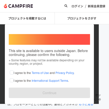
/
ログイン
新規会員登録
プロジェクトを掲載するには
プロジェクトをさがす
Welcome,
International users
This site is available to users outside Japan. Before
continuing, please confirm the following.
reikotanday
※ Some features may not be available depending on your
country, region, or project.
プロジェクトオーナー
I agree to the
Terms of Use
and
Privacy Policy
.
これまでに11回支援して1件のプロジェクトを投稿しています
I agree to the
International Support Terms
.
在住国：日本
現在地：大阪府
出身国：日本
出身地：京都府
Continue
岡本玲子です🌸 私は、大阪でアーティスト同士のコラボ、ライブ，セッ
ションなどのイベントを手掛けるプロデューサーをして参りました。今
は、プロモーターとしての活動中。着物とアカネキカ
もっと見る