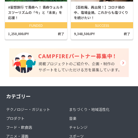
#妄想旅行 で青森へ！ 青森ウェルネ
【百姓庵、再出発！】コロナ禍の
スツーリズムの「今」と「未来」を
中、塩場全焼。これからも塩づくり
応援！
を続けたい！
FUNDED
SUCCESS
1,250,000JPY
終了
9,348,500JPY
終了
カテゴリー
テクノロジー・ガジェット
まちづくり・地域活性化
プロダクト
音楽
フード・飲食店
チャレンジ
アニメ・漫画
スポーツ