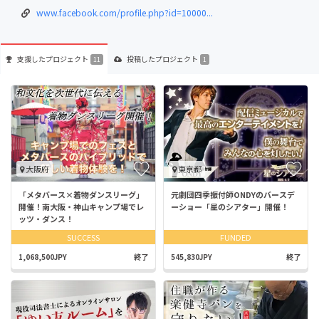
www.facebook.com/profile.php?id=10000...
支援した
プロジェクト
投稿した
プロジェクト
11
1
大阪府
東京都
「メタバース×着物ダンスリーグ」
元劇団四季振付師ONDYのバースデ
開催！南大阪・神山キャンプ場でレ
ーショー「星のシアター」開催！
ッツ・ダンス！
SUCCESS
FUNDED
1,068,500JPY
終了
545,830JPY
終了