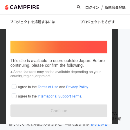
/
ログイン
新規会員登録
プロジェクトを掲載するには
プロジェクトをさがす
Welcome,
International users
This site is available to users outside Japan. Before
continuing, please confirm the following.
reaclab369
※ Some features may not be available depending on your
country, region, or project.
プロジェクトオーナー
I agree to the
Terms of Use
and
Privacy Policy
.
これまでに1回支援して2件のプロジェクトを投稿しています
I agree to the
International Support Terms
.
在住国：日本
現在地：北海道
出身国：日本
出身地：未設定
Continue
れあくらぼ北海道株式会社 注目されていない北海道素材に目を向け、
魅力を引き出すためにしっかりと向き合います。 私たちは社会課題を見
捨てない、見てみぬふりをせずに、一度はあきらめ
もっと見る