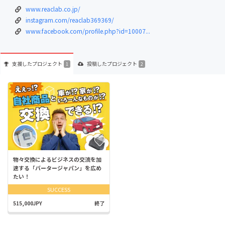
www.reaclab.co.jp/
instagram.com/reaclab369369/
www.facebook.com/profile.php?id=10007...
支援した
プロジェクト
投稿した
プロジェクト
1
2
物々交換によるビジネスの交流を加
速する「バータージャパン」を広め
たい！
SUCCESS
515,000JPY
終了