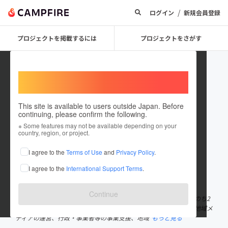
/
ログイン
新規会員登録
プロジェクトを掲載するには
プロジェクトをさがす
Welcome,
International users
This site is available to users outside Japan. Before
continuing, please confirm the following.
potabi_toei
※ Some features may not be available depending on your
country, region, or project.
プロジェクトオーナー
I agree to the
Terms of Use
and
Privacy Policy
.
これまでに1回支援して1件のプロジェクトを投稿しています
I agree to the
International Support Terms
.
在住国：日本
現在地：愛知県
出身国：日本
出身地：愛知県
Continue
東栄町観光まちづくり協会は2017年に任意団体として設立されたのち2
023年4月に法人化した「まちづくりのための観光」をテーマに、地域メ
ディアの運営、行政・事業者等の事業支援、地域
もっと見る