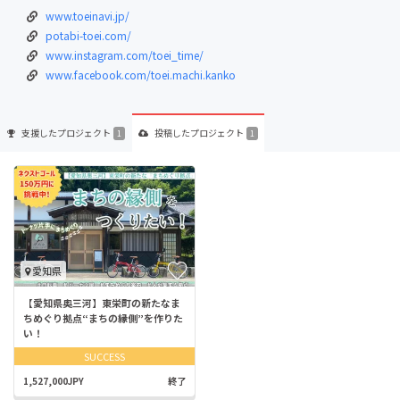
www.toeinavi.jp/
potabi-toei.com/
www.instagram.com/toei_time/
www.facebook.com/toei.machi.kanko
支援した
プロジェクト
投稿した
プロジェクト
1
1
愛知県
【愛知県奥三河】東栄町の新たなま
ちめぐり拠点“まちの縁側”を作りた
い！
SUCCESS
1,527,000JPY
終了