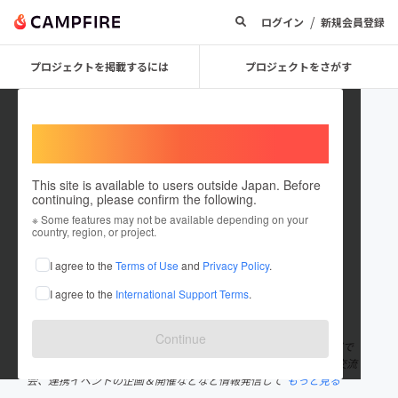
/
ログイン
新規会員登録
プロジェクトを掲載するには
プロジェクトをさがす
Welcome,
International users
This site is available to users outside Japan. Before
continuing, please confirm the following.
portkousou_info
※ Some features may not be available depending on your
country, region, or project.
プロジェクトオーナー
I agree to the
Terms of Use
and
Privacy Policy
.
これまでに1回支援して1件のプロジェクトを投稿しています
I agree to the
International Support Terms
.
在住国：日本
現在地：未設定
出身国：日本
出身地：未設定
Continue
中小企業リアル情報発信基地「PORT構想」の運営チームのページで
す。 日本各地の PORTでリアル／オンラインを活用したオープン交流
会、連携イベントの企画＆開催などなど情報発信して
もっと見る