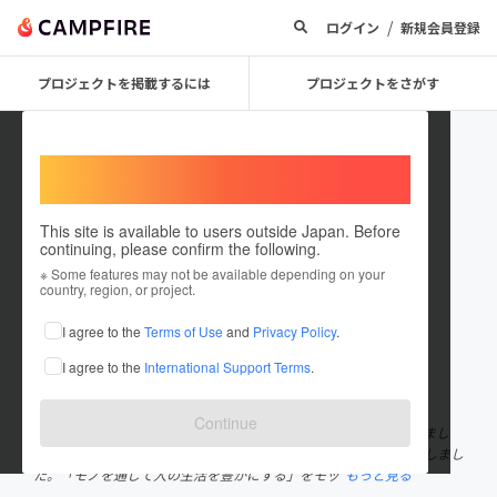
/
ログイン
新規会員登録
プロジェクトを掲載するには
プロジェクトをさがす
Welcome,
International users
This site is available to users outside Japan. Before
continuing, please confirm the following.
plmgmt
※ Some features may not be available depending on your
country, region, or project.
プロジェクトオーナー
I agree to the
Terms of Use
and
Privacy Policy
.
これまでに3件のプロジェクトを投稿しています
I agree to the
International Support Terms
.
在住国：未設定
出身国：未設定
Continue
株式会社プロパティーラダーマネージメントは2011年に設立されまし
た。資産運用や不動産業を皮切りに、2017年より物販事業に進出しまし
た。「モノを通じて人の生活を豊かにする」をモッ
もっと見る