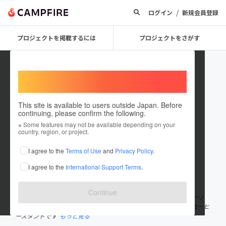
/
ログイン
新規会員登録
プロジェクトを掲載するには
プロジェクトをさがす
Welcome,
International users
This site is available to users outside Japan. Before
continuing, please confirm the following.
peachcoffee
※ Some features may not be available depending on your
country, region, or project.
プロジェクトオーナー
I agree to the
Terms of Use
and
Privacy Policy
.
これまでに5回支援して1件のプロジェクトを投稿しています
I agree to the
International Support Terms
.
在住国：日本
現在地：神奈川県
出身国：日本
出身地：神奈川県
Continue
Coffee That Tastes Like Fruit!! 「まるでフルーツのようなコーヒー」
をコンセプトに、 個性豊かなスペシャルティコーヒーを取り扱うコーヒ
ースタンドです
もっと見る