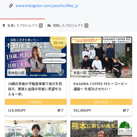
www.instagram.com/peachcoffee_y/
支援した
プロジェクト
投稿した
プロジェクト
5
1
神奈川県
香川県
19歳の若者が不動産事業で独立を目
KAGAWA COFFEE FES.～コーヒー
指す。家族と全国の若者に希望を与
遍路～ を成功させたい！
える一歩。
FUNDED
SUCCESS
118,000JPY
終了
502,000JPY
終了