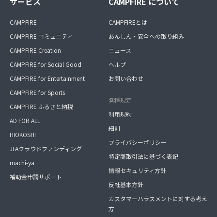
サービス
CAMPFIRE について
CAMPFIRE
CAMPFIREとは
CAMPFIRE コミュニティ
あんしん・安全への取り組み
CAMPFIRE Creation
ニュース
CAMPFIRE for Social Good
ヘルプ
CAMPFIRE for Entertainment
お問い合わせ
CAMPFIRE for Sports
各種規定
CAMPFIRE ふるさと納税
利用規約
AD FOR ALL
細則
HIOKOSHI
プライバシーポリシー
JFAクラウドファンディング
特定商取引法に基づく表記
machi-ya
情報セキュリティ方針
補助金申請サポート
反社基本方針
カスタマーハラスメントに対する考え
方