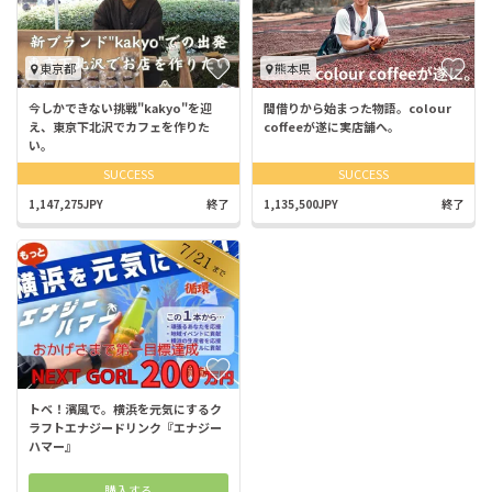
東京都
熊本県
今しかできない挑戦"kakyo"を迎
間借りから始まった物語。colour
え、東京下北沢でカフェを作りた
coffeeが遂に実店舗へ。
い。
SUCCESS
SUCCESS
1,147,275JPY
終了
1,135,500JPY
終了
トベ！濱風で。横浜を元気にするク
ラフトエナジードリンク『エナジー
ハマー』
購入する