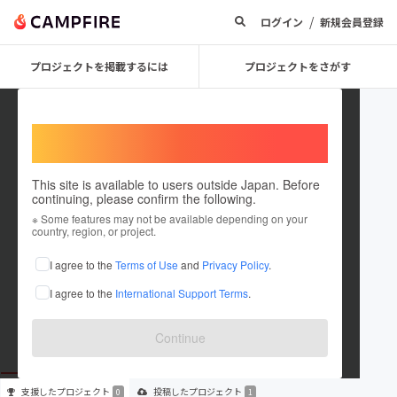
/
ログイン
新規会員登録
プロジェクトを掲載するには
プロジェクトをさがす
Welcome,
International users
This site is available to users outside Japan. Before
continuing, please confirm the following.
ピースアクション実行委員会
※ Some features may not be available depending on your
country, region, or project.
プロジェクトオーナー
I agree to the
Terms of Use
and
Privacy Policy
.
これまでに1件のプロジェクトを投稿しています
I agree to the
International Support Terms
.
在住国：日本
現在地：未設定
出身国：日本
出身地：未設定
Continue
支援した
プロジェクト
投稿した
プロジェクト
0
1