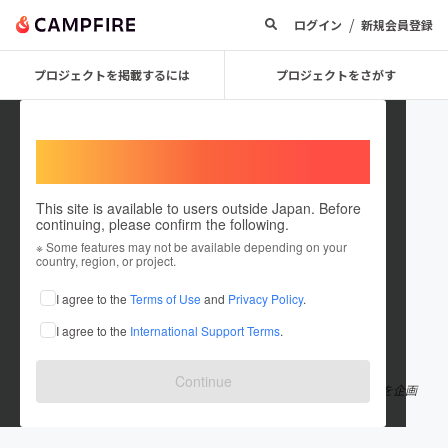
/
ログイン
新規会員登録
プロジェクトを掲載するには
プロジェクトをさがす
Welcome,
International users
This site is available to users outside Japan. Before
continuing, please confirm the following.
party6955
※ Some features may not be available depending on your
country, region, or project.
プロジェクトオーナー
I agree to the
Terms of Use
and
Privacy Policy
.
これまでに1回支援して2件のプロジェクトを投稿しています
I agree to the
International Support Terms
.
在住国：日本
現在地：長野県
出身国：日本
出身地：長野県
Continue
長野県千曲市から町に音楽を！ それをコンセプトに音楽イベントを企画
しています。 音響&イベンターです。 宜しくお願いします。