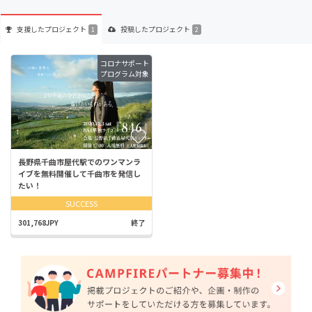
支援した
プロジェクト
投稿した
プロジェクト
1
2
コロナサポート
プログラム対象
長野県千曲市屋代駅でのワンマンラ
イブを無料開催して千曲市を発信し
たい！
SUCCESS
301,768JPY
終了