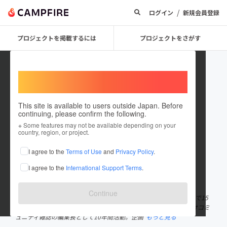
/
ログイン
新規会員登録
プロジェクトを掲載するには
プロジェクトをさがす
Welcome,
International users
This site is available to users outside Japan. Before
continuing, please confirm the following.
井上直樹
※ Some features may not be available depending on your
country, region, or project.
プロジェクトオーナー
I agree to the
Terms of Use
and
Privacy Policy
.
これまでに1件のプロジェクトを投稿しています
I agree to the
International Support Terms
.
在住国：日本
現在地：兵庫県
出身国：日本
出身地：兵庫県
Continue
1982年、兵庫県赤穂市生まれ。現在は神戸市兵庫区在住。 これまで15
年以上にわたり紙媒体の編集に携わり、中国・天津では日本人向けコミ
ュニティ雑誌の編集長として10年間活動。企画
もっと見る