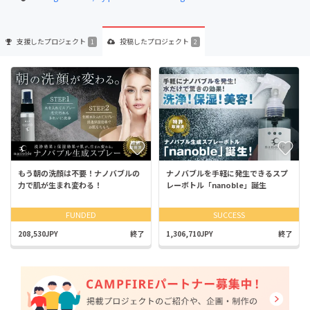
支援した
プロジェクト
投稿した
プロジェクト
1
2
もう朝の洗顔は不要！ナノバブルの
ナノバブルを手軽に発生できるスプ
力で肌が生まれ変わる！
レーボトル「nanoble」誕生
FUNDED
SUCCESS
208,530JPY
終了
1,306,710JPY
終了