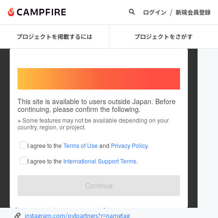
/
ログイン
新規会員登録
プロジェクトを掲載するには
プロジェクトをさがす
Welcome,
International users
This site is available to users outside Japan. Before
continuing, please confirm the following.
ownyourlife
※ Some features may not be available depending on your
country, region, or project.
プロジェクトオーナー
I agree to the
Terms of Use
and
Privacy Policy
.
これまでに1回支援して2件のプロジェクトを投稿しています
I agree to the
International Support Terms
.
在住国：日本
現在地：兵庫県
出身国：日本
出身地：兵庫県
Continue
oyl-partners.com/
twitter.com/VFPSa1LdufMF1Yp
instagram.com/oylpartners?r=nametag