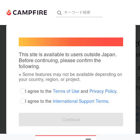
Welcome,
International users
株式会社O
人気のプロジェクト
注目のリ
This site is available to users outside Japan.
これまでに1
Before continuing, please confirm the
following.
在住国：日本
※ Some features may not be available depending on
アート・写真
出身国：日本
your country, region, or project.
兵庫県姫路市で教
テクノロジー・ガジェット
I agree to the
Terms of Use
and
Privacy Policy
.
習動画講座
I agree to the
International Support Terms
.
映像・映画
otiuna.com
www.instagr
ビジネス・起業
Continue
lin.ee/YWpE
まちづくり・地域活性化