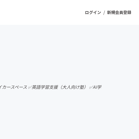
/
ログイン
新規会員登録
ジェクト
もうすぐ公開されます
プロダクト
カースペース ✅英語学習支援（大人向け塾） ✅AI学
ファッション
スポーツ
ケア
ソーシャルグッド