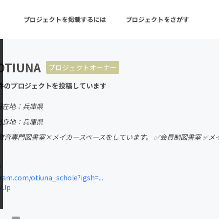
プロジェクトを掲載するには
プロジェクトをさがす
TIUNA
プロジェクトオーナー
ターン
注目の新着プロジェクト
募集終了が近いプロ
件のプロジェクトを投稿しています
現在地：兵庫県
音楽
舞台・パフォーマンス
出身地：兵庫県
育専門図書室×メイカースペースをしています。 ✅会員制図書室 ✅メイ
ゲーム・サービス開発
フード・飲食店
書籍・雑誌出版
アニメ・漫画
/
am.com/otiuna_schole?igsh=...
チャレンジ
ビューティー・ヘルス
7Jp