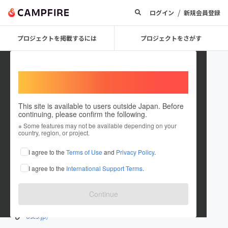
/
ログイン
新規会員登録
プロジェクトを掲載するには
プロジェクトをさがす
Welcome,
International users
This site is available to users outside Japan. Before
continuing, please confirm the following.
一般社団法人サステナブルコミュ
※ Some features may not be available depending on your
country, region, or project.
ニティ共創機構
I agree to the
Terms of Use
and
Privacy Policy
.
プロジェクトオーナー
I agree to the
International Support Terms
.
これまでに16回支援して2件のプロジェクトを投稿しています
在住国：日本
現在地：未設定
Continue
出身国：日本
出身地：未設定
osc3.jp/