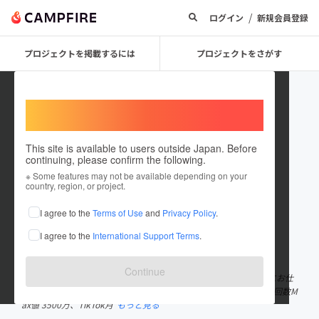
/
ログイン
新規会員登録
プロジェクトを掲載するには
プロジェクトをさがす
Welcome,
International users
This site is available to users outside Japan. Before
continuing, please confirm the following.
okushin_campfire
※ Some features may not be available depending on your
country, region, or project.
プロジェクトオーナー
I agree to the
Terms of Use
and
Privacy Policy
.
これまでに2回支援して1件のプロジェクトを投稿しています
I agree to the
International Support Terms
.
在住国：日本
現在地：未設定
出身国：日本
出身地：未設定
Continue
趣味はデータ分析とサウナ。SNSを活用し、採用営業広報を中心にお仕
事をしています。SNS累計フォロワー数 80000、Twitter月間表示回数M
ax値 3500万、TikTok月
もっと見る