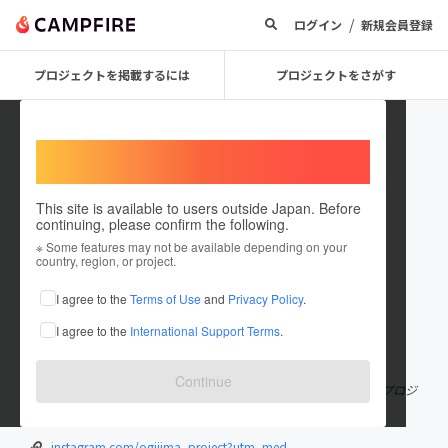
/
ログイン
新規会員登録
プロジェクトを掲載するには
プロジェクトをさがす
Welcome,
International users
This site is available to users outside Japan. Before
continuing, please confirm the following.
ogijimaproject
※ Some features may not be available depending on your
country, region, or project.
プロジェクトオーナー
I agree to the
Terms of Use
and
Privacy Policy
.
これまでに1回支援して1件のプロジェクトを投稿しています
I agree to the
International Support Terms
.
在住国：日本
現在地：未設定
出身国：日本
出身地：未設定
Continue
京芸生×同志社生×高知大生で挑む 男木島の倉庫リノベーションプロジ
ェクト🏚🔨 . 《志》 男木島の”いま”を残し続ける
instagram.com/ogijima_project?utm_med...