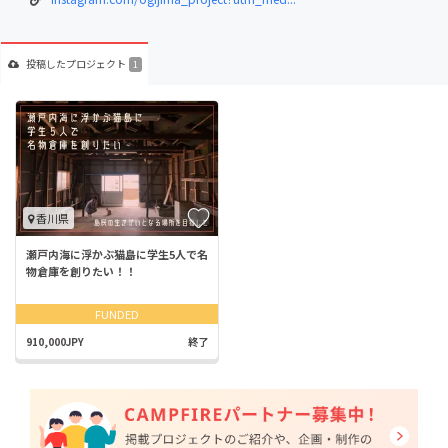
投稿した
プロジェクト
1
香川県
瀬戸内海に浮かぶ猫島に学生5人で名
物倉庫を創りたい！！
FUNDED
910,000JPY
終了