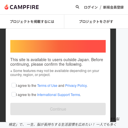
/
ログイン
新規会員登録
プロジェクトを掲載するには
プロジェクトをさがす
Welcome,
International users
This site is available to users outside Japan. Before
continuing, please confirm the following.
NPO法人ほのぼの研究所｜大武美
※ Some features may not be available depending on your
country, region, or project.
保子
I agree to the
Terms of Use
and
Privacy Policy
.
プロジェクトオーナー
I agree to the
International Support Terms
.
これまでに1件のプロジェクトを投稿しています
在住国：日本
現在地：千葉県
Continue
出身国：日本
出身地：未設定
「防ぎうる認知症にならない社会」を目指して 「共想法」と「長持ち脳
検定」で、 一生、脳が長持ちする生活習慣を広めたい！ 一人でも多く