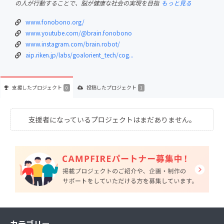
の人が行動することで、脳が健康な社会の実現を目指
もっと見る
www.fonobono.org/
www.youtube.com/@brain.fonobono
www.instagram.com/brain.robot/
aip.riken.jp/labs/goalorient_tech/cog...
支援した
プロジェクト
投稿した
プロジェクト
0
1
支援者になっているプロジェクトはまだありません。
カテゴリー