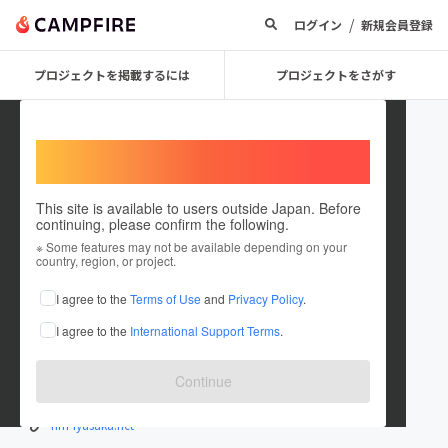
/
ログイン
新規会員登録
プロジェクトを掲載するには
プロジェクトをさがす
Welcome,
International users
This site is available to users outside Japan. Before
continuing, please confirm the following.
能登復興ネットワーク「いやさ
※ Some features may not be available depending on your
country, region, or project.
か」
I agree to the
Terms of Use
and
Privacy Policy
.
プロジェクトオーナー
I agree to the
International Support Terms
.
これまでに1件のプロジェクトを投稿しています
在住国：日本
現在地：石川県
Continue
出身国：日本
出身地：未設定
nrn-iyasaka.net