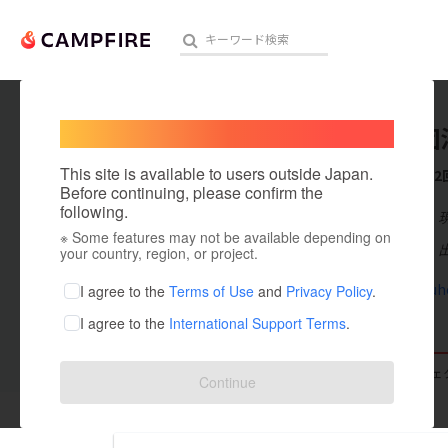
Welcome,
International users
一般社団
人気のプロジェクト
注目のリ
This site is available to users outside Japan.
これまでに2
Before continuing, please confirm the
following.
在住国：日本
※ Some features may not be available depending on
アート・写真
出身国：日本
your country, region, or project.
テクノロジー・ガジェット
www.mizuh
I agree to the
Terms of Use
and
Privacy Policy
.
I agree to the
International Support Terms
.
映像・映画
ビジネス・起業
支援した
プロジェクト
2
投稿した
プロジェ
Continue
まちづくり・地域活性化