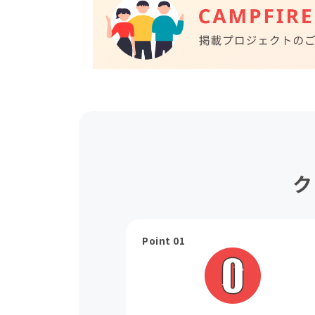
ク
Point 01