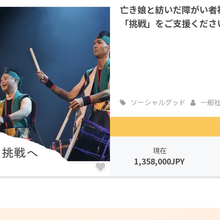
亡き娘と紡いだ障がい者
CAMPFIRE for Social Good
CAMPFIRE Creation
「挑戦」をご支援くださ
CAMPFIREふるさと納税
machi-ya
コミュニティ
ソーシャルグッド
一般社
現在
1,358,000JPY