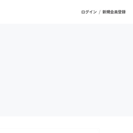
/
ログイン
新規会員登録
ジェクト
もうすぐ公開されます
プロダクト
ファッション
スポーツ
ケア
ソーシャルグッド