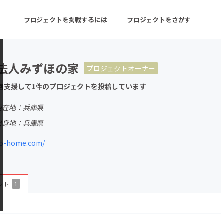
プロジェクトを掲載するには
プロジェクトをさがす
法人みずほの家
プロジェクトオーナー
ターン
注目の新着プロジェクト
募集終了が近いプロ
回支援して1件のプロジェクトを投稿しています
現在地：兵庫県
音楽
舞台・パフォーマンス
出身地：兵庫県
ゲーム・サービス開発
フード・飲食店
o-home.com/
書籍・雑誌出版
アニメ・漫画
チャレンジ
ビューティー・ヘルス
クト
1