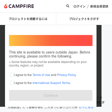
/
ログイン
新規会員登録
プロジェクトを掲載するには
プロジェクトをさがす
Welcome,
International users
This site is available to users outside Japan. Before
continuing, please confirm the following.
nobrin 38
※ Some features may not be available depending on your
country, region, or project.
プロジェクトオーナー
I agree to the
Terms of Use
and
Privacy Policy
.
これまでに11回支援して1件のプロジェクトを投稿しています
I agree to the
International Support Terms
.
在住国：日本
現在地：千葉県
出身国：日本
出身地：未設定
Continue
名前：宮舘信子（みやだて のぶこ） 職業：助産師・母乳育児カウンセ
ラー・育児支援活動家 経歴：助産師として病院勤務後、「桶谷式母乳育
児相談室」にて経験を積む これまでに取り上げた赤
もっと見る