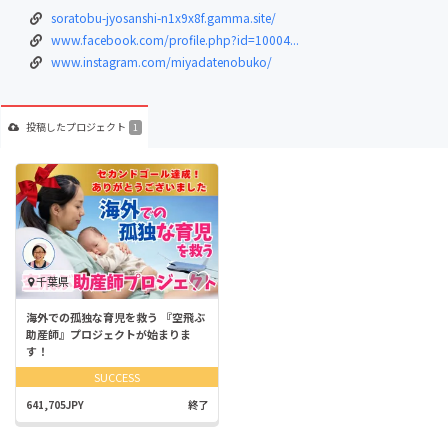
soratobu-jyosanshi-n1x9x8f.gamma.site/
www.facebook.com/profile.php?id=10004...
www.instagram.com/miyadatenobuko/
投稿した
プロジェクト
1
千葉県
海外での孤独な育児を救う 『空飛ぶ
助産師』プロジェクトが始まりま
す！
SUCCESS
641,705JPY
終了