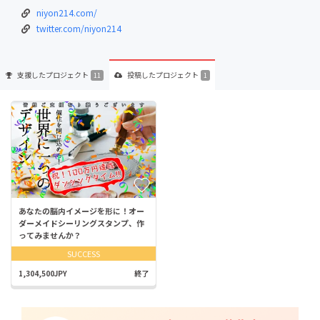
niyon214.com/
twitter.com/niyon214
支援した
プロジェクト
投稿した
プロジェクト
11
1
あなたの脳内イメージを形に！オー
ダーメイドシーリングスタンプ、作
ってみませんか？
SUCCESS
1,304,500JPY
終了