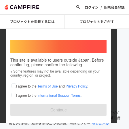
/
ログイン
新規会員登録
プロジェクトを掲載するには
プロジェクトをさがす
Welcome,
International users
This site is available to users outside Japan. Before
continuing, please confirm the following.
niyon214
※ Some features may not be available depending on your
country, region, or project.
プロジェクトオーナー
I agree to the
Terms of Use
and
Privacy Policy
.
これまでに11回支援して1件のプロジェクトを投稿しています
I agree to the
International Support Terms
.
在住国：日本
現在地：未設定
出身国：日本
出身地：未設定
Continue
動物やミドルエイジの男女を描くのが得意なイラストレイター兼デザイ
ナー。最近はシーリングスタンプ事業で注目を浴びている。 小売業に就
職し5年勤め、総務を務めたのち退職。現在はフリー
もっと見る