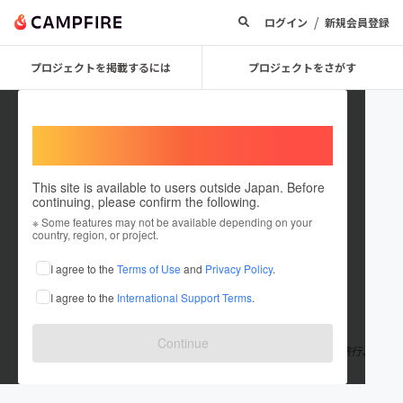
/
ログイン
新規会員登録
プロジェクトを掲載するには
プロジェクトをさがす
Welcome,
International users
This site is available to users outside Japan. Before
continuing, please confirm the following.
nishio yuri
※ Some features may not be available depending on your
country, region, or project.
プロジェクトオーナー
I agree to the
Terms of Use
and
Privacy Policy
.
これまでに5回支援して1件のプロジェクトを投稿しています
I agree to the
International Support Terms
.
在住国：日本
現在地：愛知県
出身国：日本
出身地：愛知県
Continue
名古屋出身 愛知大学３年経営学部 趣味はカフェ巡り、写真、旅行、
服、アクティブなことと人と違ったことをするのが好き。