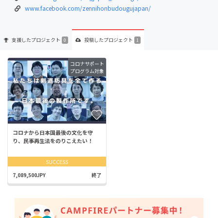
www.facebook.com/zennihonbudougujapan/
支援した
プロジェクト
投稿した
プロジェクト
0
1
コロナサポート
プログラム対象
コロナから日本国最後の文化を守
り、民事再生法をのりこえたい！
SUCCESS
7,089,500JPY
終了