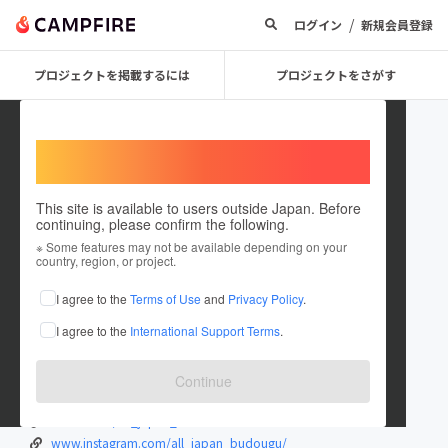
/
ログイン
新規会員登録
プロジェクトを掲載するには
プロジェクトをさがす
Welcome,
International users
This site is available to users outside Japan. Before
continuing, please confirm the following.
日本剣道具製作所
※ Some features may not be available depending on your
country, region, or project.
プロジェクトオーナー
I agree to the
Terms of Use
and
Privacy Policy
.
これまでに1件のプロジェクトを投稿しています
I agree to the
International Support Terms
.
在住国：日本
現在地：宮崎県
出身国：日本
出身地：宮崎県
Continue
zennihonbudougu.com/
twitter.com/all_japan_kendo
www.instagram.com/all_japan_budougu/