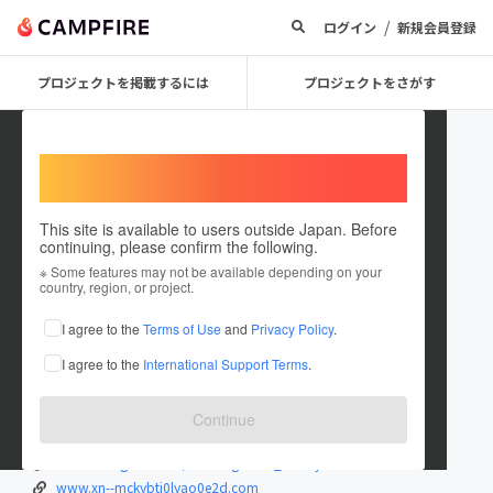
/
ログイン
新規会員登録
プロジェクトを掲載するには
プロジェクトをさがす
Welcome,
International users
This site is available to users outside Japan. Before
continuing, please confirm the following.
natural0610
※ Some features may not be available depending on your
country, region, or project.
プロジェクトオーナー
I agree to the
Terms of Use
and
Privacy Policy
.
これまでに1回支援して1件のプロジェクトを投稿しています
I agree to the
International Support Terms
.
在住国：日本
現在地：未設定
出身国：日本
出身地：未設定
Continue
twitter.com/NaturalgardenW
www.instagram.com/naturalgarden_wakay...
www.xn--mckybtj0lyao0e2d.com