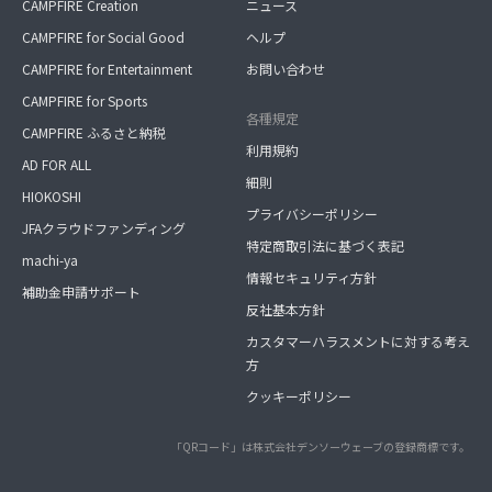
CAMPFIRE Creation
ニュース
CAMPFIRE for Social Good
ヘルプ
CAMPFIRE for Entertainment
お問い合わせ
CAMPFIRE for Sports
各種規定
CAMPFIRE ふるさと納税
利用規約
AD FOR ALL
細則
HIOKOSHI
プライバシーポリシー
JFAクラウドファンディング
特定商取引法に基づく表記
machi-ya
情報セキュリティ方針
補助金申請サポート
反社基本方針
カスタマーハラスメントに対する考え
方
クッキーポリシー
「QRコード」は株式会社デンソーウェーブの登録商標です。