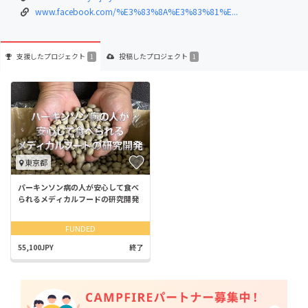
www.facebook.com/%E3%83%8A%E3%83%81%E...
支援した
プロジェクト
投稿した
プロジェクト
1
1
東京都
パーキンソン病の人が安心して食べ
られるメディカルフードの研究開発
FUNDED
55,100JPY
終了