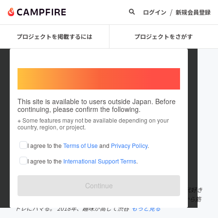
/
ログイン
新規会員登録
プロジェクトを掲載するには
プロジェクトをさがす
Welcome,
International users
This site is available to users outside Japan. Before
continuing, please confirm the following.
naototanigawa
※ Some features may not be available depending on your
country, region, or project.
プロジェクトオーナー
I agree to the
Terms of Use
and
Privacy Policy
.
これまでに29回支援して2件のプロジェクトを投稿しています
I agree to the
International Support Terms
.
在住国：日本
現在地：東京都
出身国：日本
出身地：東京都
Continue
1991年東京出身。5歳から大学卒業まで水泳にのめ込む。 現役時代好き
だった筋トレを社会人なってから再開し、カラダが変わる楽しさから筋
トレにハマる。 2018年、趣味が高じて渋谷
もっと見る