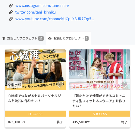
www.instagram.com/tanisaaan/
twitter.com/tani_kinniku
www.youtube.com/channel/UCpLXSUR7Zrg5...
支援した
プロジェクト
投稿した
プロジェクト
29
2
東京都
心繊維でつながるセミパーソナルジ
『着ただけで仲間ができるコミュニ
ムを渋谷に作りたい！
ティ型フィットネスウエア』を作り
たい！
SUCCESS
SUCCESS
873,100JPY
終了
435,500JPY
終了