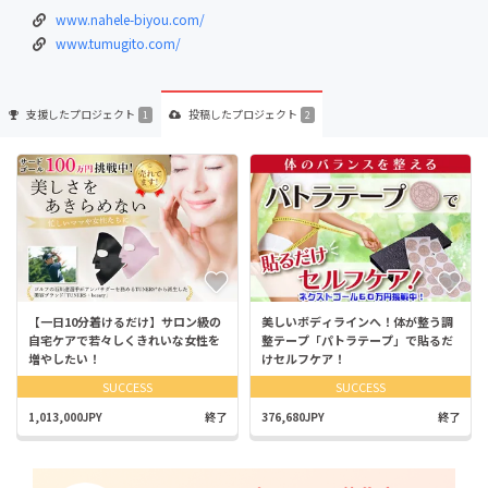
www.nahele-biyou.com/
www.tumugito.com/
支援した
プロジェクト
投稿した
プロジェクト
1
2
【一日10分着けるだけ】サロン級の
美しいボディラインへ！体が整う調
自宅ケアで若々しくきれいな女性を
整テープ「パトラテープ」で貼るだ
増やしたい！
けセルフケア！
SUCCESS
SUCCESS
1,013,000JPY
終了
376,680JPY
終了