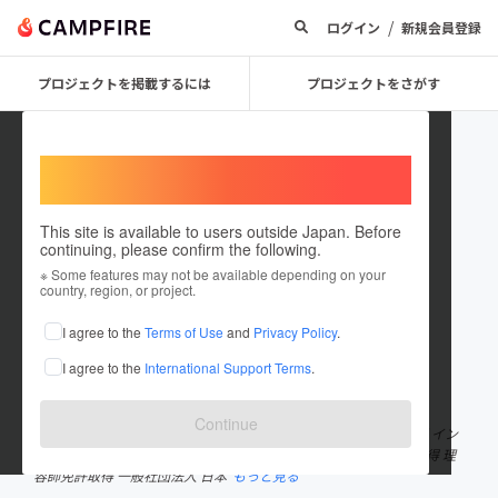
/
ログイン
新規会員登録
プロジェクトを掲載するには
プロジェクトをさがす
Welcome,
International users
This site is available to users outside Japan. Before
continuing, please confirm the following.
nahele72
※ Some features may not be available depending on your
country, region, or project.
プロジェクトオーナー
I agree to the
Terms of Use
and
Privacy Policy
.
これまでに1回支援して2件のプロジェクトを投稿しています
I agree to the
International Support Terms
.
在住国：日本
現在地：未設定
出身国：日本
出身地：未設定
Continue
株式会社Nahele 代表取締役 小野寺 朋美 《経歴》 建築デザイン課 イン
テリア学科を卒業 日本メディカルアロマセラピー協会 講師資格取得 理
容師免許取得 一般社団法人 日本
もっと見る