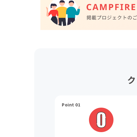
ク
Point 01