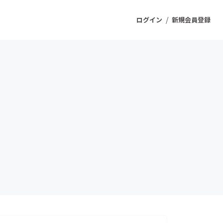
/
ログイン
新規会員登録
ジェクト
もうすぐ公開されます
プロダクト
ファッション
スポーツ
ケア
ソーシャルグッド