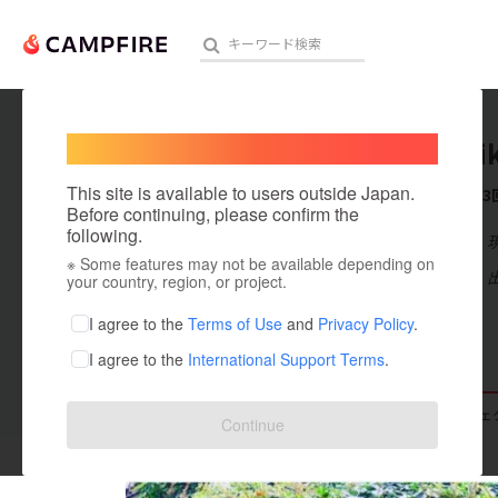
Welcome,
International users
n_yoshi
人気のプロジェクト
注目のリ
This site is available to users outside Japan.
これまでに3
Before continuing, please confirm the
following.
在住国：日本
※ Some features may not be available depending on
アート・写真
出身国：日本
your country, region, or project.
テクノロジー・ガジェット
I agree to the
Terms of Use
and
Privacy Policy
.
I agree to the
International Support Terms
.
映像・映画
ビジネス・起業
支援した
プロジェクト
3
投稿した
プロジェ
Continue
まちづくり・地域活性化