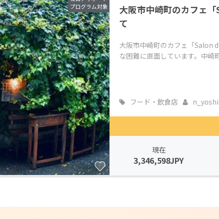
プログラム対象
大阪市中崎町のカフェ「Sal
CAMPFIRE for Social Good
CAMPFIRE Creation
て
CAMPFIREふるさと納税
machi-ya
コミュニティ
大阪市中崎町のカフェ「Salon 
な困難に直面しています。中崎町
フード・飲食店
n_yosh
現在
3,346,598JPY