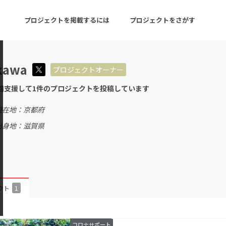
プロジェクトを掲載するには
プロジェクトをさがす
kawa
プロジェクトオーナー
ターン
注目の新着プロジェクト
募集終了が近いプロ
回支援して1件のプロジェクトを投稿しています
現在地：京都府
音楽
舞台・パフォーマンス
出身地：滋賀県
ゲーム・サービス開発
フード・飲食店
書籍・雑誌出版
アニメ・漫画
チャレンジ
ビューティー・ヘルス
クト
1
コロナサポート