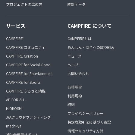
プロジェクトの広め方
統計データ
サービス
CAMPFIRE について
CAMPFIRE
CAMPFIREとは
CAMPFIRE コミュニティ
あんしん・安全への取り組み
CAMPFIRE Creation
ニュース
CAMPFIRE for Social Good
ヘルプ
CAMPFIRE for Entertainment
お問い合わせ
CAMPFIRE for Sports
各種規定
CAMPFIRE ふるさと納税
利用規約
AD FOR ALL
細則
HIOKOSHI
プライバシーポリシー
JFAクラウドファンディング
特定商取引法に基づく表記
machi-ya
情報セキュリティ方針
補助金申請サポート