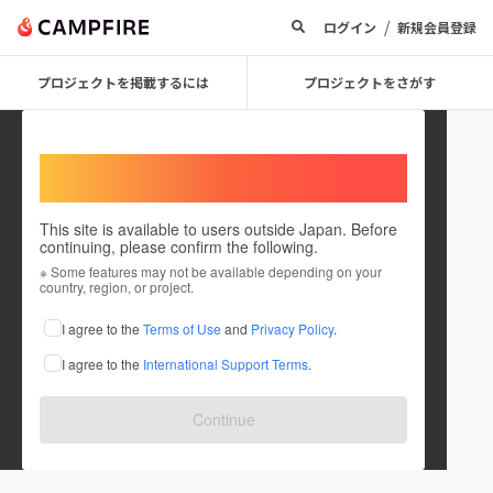
/
ログイン
新規会員登録
プロジェクトを掲載するには
プロジェクトをさがす
Welcome,
International users
This site is available to users outside Japan. Before
continuing, please confirm the following.
mojahall0613
※ Some features may not be available depending on your
country, region, or project.
プロジェクトオーナー
I agree to the
Terms of Use
and
Privacy Policy
.
これまでに1件のプロジェクトを投稿しています
I agree to the
International Support Terms
.
在住国：日本
現在地：京都府
出身国：日本
出身地：京都府
Continue
京都北野白梅町にある飲み屋「GOLDEN MOJA HALL」です。