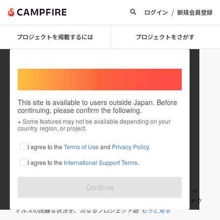
/
ログイン
新規会員登録
プロジェクトを掲載するには
プロジェクトをさがす
Welcome,
International users
This site is available to users outside Japan. Before
continuing, please confirm the following.
mogana_kyoto
※ Some features may not be available depending on your
country, region, or project.
プロジェクトオーナー
I agree to the
Terms of Use
and
Privacy Policy
.
これまでに2件のプロジェクトを投稿しています
I agree to the
International Support Terms
.
在住国：日本
現在地：京都府
出身国：未設定
Continue
ミシュランガイド2020京都版ホテル部門 3つ星獲得のデザインホテ
ル、MOGANAは、2018年12月に誕生しました。この度の新型コロナウ
ィルスの困難な状況を、次なるプロジェクト始
もっと見る