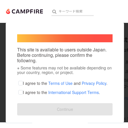
Welcome,
International users
麻雀First
人気のプロジェクト
注目のリ
This site is available to users outside Japan.
これまでに1
Before continuing, please confirm the
following.
在住国：日本
※ Some features may not be available depending on
アート・写真
出身国：日本
your country, region, or project.
九州福岡天神の麻
テクノロジー・ガジェット
I agree to the
Terms of Use
and
Privacy Policy
.
り・電子タバコ
I agree to the
International Support Terms
.
映像・映画
www.mj-firs
ビジネス・起業
Continue
まちづくり・地域活性化
支援した
プロジェクト
0
投稿した
プロジェ