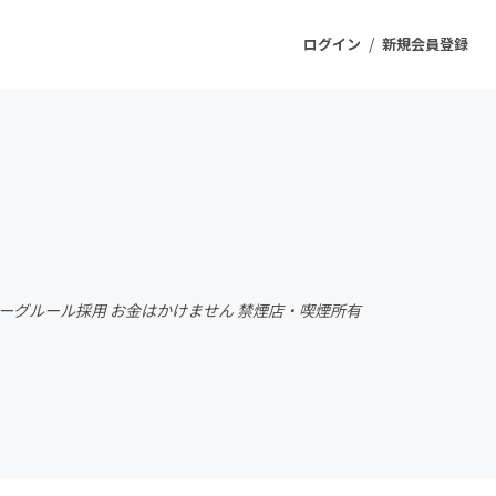
/
ログイン
新規会員登録
ジェクト
もうすぐ公開されます
プロダクト
リーグルール採用 お金はかけません 禁煙店・喫煙所有
ファッション
スポーツ
ケア
ソーシャルグッド