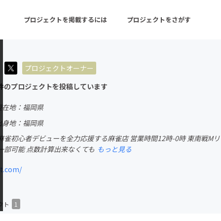
プロジェクトを掲載するには
プロジェクトをさがす
プロジェクトオーナー
ターン
注目の新着プロジェクト
募集終了が近いプロ
件のプロジェクトを投稿しています
現在地：福岡県
音楽
舞台・パフォーマンス
出身地：福岡県
雀初心者デビューを全力応援する麻雀店 営業時間12時-0時 東南戦M
ゲーム・サービス開発
フード・飲食店
一部可能 点数計算出来なくても
もっと見る
書籍・雑誌出版
アニメ・漫画
t.com/
チャレンジ
ビューティー・ヘルス
クト
1