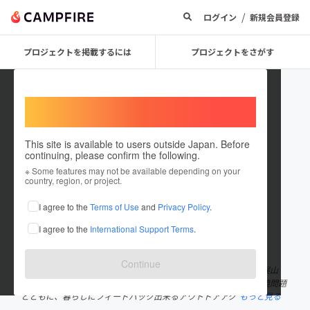
/
ログイン
新規会員登録
プロジェクトを掲載するには
プロジェクトをさがす
Welcome,
International users
This site is available to users outside Japan. Before
continuing, please confirm the following.
mitsumata_sanso
※ Some features may not be available depending on your
country, region, or project.
プロジェクトオーナー
I agree to the
Terms of Use
and
Privacy Policy
.
これまでに2件のプロジェクトを投稿しています
I agree to the
International Support Terms
.
在住国：日本
現在地：長野県
出身国：日本
出身地：長野県
Continue
北アルプスの最奥地と呼ばれる"黒部源流"に位置する山小屋、三俣山
荘、水晶小屋、湯俣山荘の運営、「山と人と街」をテーマに、環境問題
とともに、暮らしにフィードバック出来るアウトドアアク
もっと見る