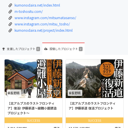
kumonodaira.net/index.html
m-toshositu.com/
www.instagram.com/mitsumatasanso/
www.instagram.com/mitsu_tosho/
kumonodaira.net/project/index.html
支援した
プロジェクト
投稿した
プロジェクト
0
2
長野県
長野県
【北アルプスのラストフロンティ
【北アルプスのラストフロンティ
ア】復活! 伊藤新道～避難小屋建造
ア】伊藤新道 復活プロジェクト
プロジェクト～
SUCCESS
SUCCESS