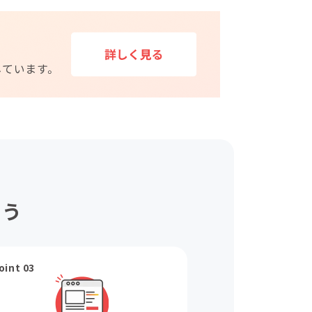
ょう
oint 03