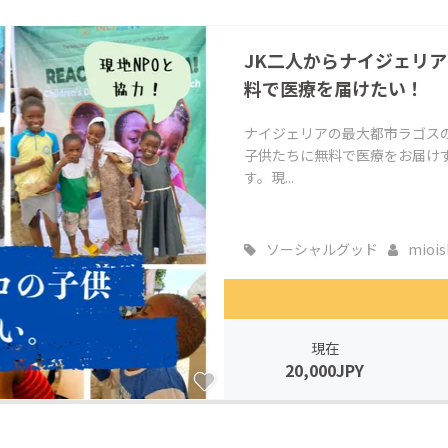
CAMPFIRE for Social Good
CAMPFIRE Creation
JK二人からナイジェリ
CAMPFIREふるさと納税
machi-ya
コミュニティ
料で医療を届けたい！
ナイジェリアの最大都市ラゴスの
子供たちに無料で医療をお届けす
す。現...
ソーシャルグッド
miois
現在
20,000JPY