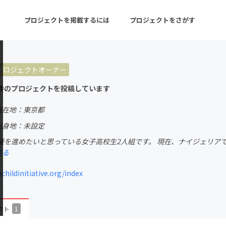
プロジェクトを掲載するには
プロジェクトをさがす
プロジェクトオーナー
ターン
注目の新着プロジェクト
募集終了が近いプロ
件のプロジェクトを投稿しています
現在地：東京都
音楽
舞台・パフォーマンス
出身地：未設定
進めたいと思っている女子高校生2人組です。 現在、ナイジェリアで活動をしているNPO
ゲーム・サービス開発
フード・飲食店
見る
書籍・雑誌出版
アニメ・漫画
hildinitiative.org/index
チャレンジ
ビューティー・ヘルス
クト
1