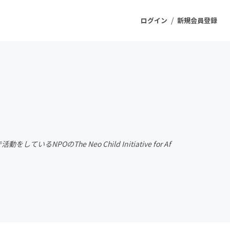
/
ログイン
新規会員登録
ジェクト
もうすぐ公開されます
プロダクト
のThe Neo Child Initiative for Af
ファッション
スポーツ
ケア
ソーシャルグッド