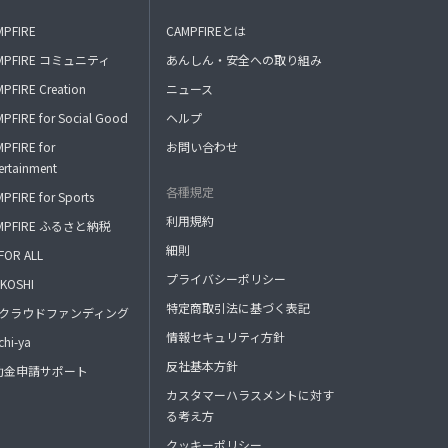
MPFIRE
CAMPFIREとは
MPFIRE コミュニティ
あんしん・安全への取り組み
PFIRE Creation
ニュース
PFIRE for Social Good
ヘルプ
PFIRE for
お問い合わせ
ertainment
各種規定
PFIRE for Sports
利用規約
MPFIRE ふるさと納税
細則
FOR ALL
プライバシーポリシー
KOSHI
特定商取引法に基づく表記
FAクラウドファンディング
情報セキュリティ方針
hi-ya
反社基本方針
助金申請サポート
カスタマーハラスメントに対す
る考え方
クッキーポリシー