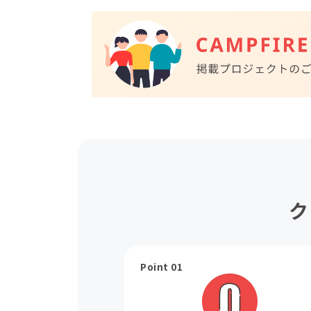
ク
Point 01