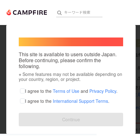
Welcome,
International users
mioish
人気のプロジェクト
注目のリ
This site is available to users outside Japan.
これまでに1
Before continuing, please confirm the
following.
在住国：日本
※ Some features may not be available depending on
アート・写真
出身国：日本
your country, region, or project.
子供に向けた支援を
テクノロジー・ガジェット
I agree to the
Terms of Use
and
Privacy Policy
.
rica(TN
もっと
I agree to the
International Support Terms
.
映像・映画
www.theneoc
ビジネス・起業
Continue
まちづくり・地域活性化
支援した
プロジェクト
0
投稿した
プロジェ