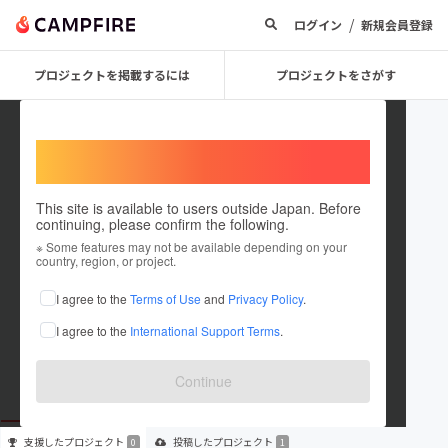
/
ログイン
新規会員登録
プロジェクトを掲載するには
プロジェクトをさがす
Welcome,
International users
This site is available to users outside Japan. Before
continuing, please confirm the following.
バース
※ Some features may not be available depending on your
country, region, or project.
プロジェクトオーナー
I agree to the
Terms of Use
and
Privacy Policy
.
これまでに1件のプロジェクトを投稿しています
I agree to the
International Support Terms
.
在住国：日本
現在地：新潟県
出身国：日本
出身地：新潟県
Continue
支援した
プロジェクト
投稿した
プロジェクト
0
1