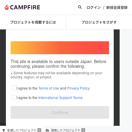
/
ログイン
新規会員登録
プロジェクトを掲載するには
プロジェクトをさがす
Welcome,
International users
This site is available to users outside Japan. Before
continuing, please confirm the following.
meiko0725
※ Some features may not be available depending on your
country, region, or project.
プロジェクトオーナー
I agree to the
Terms of Use
and
Privacy Policy
.
これまでに4回支援して1件のプロジェクトを投稿しています
I agree to the
International Support Terms
.
在住国：未設定
出身国：未設定
Continue
支援した
プロジェクト
投稿した
プロジェクト
4
1