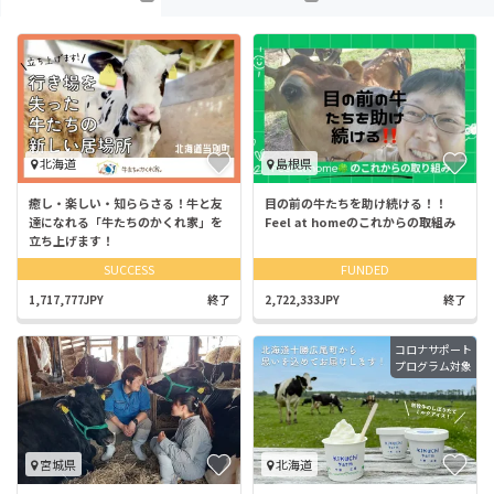
北海道
島根県
癒し・楽しい・知ららさる！牛と友
目の前の牛たちを助け続ける！！
達になれる「牛たちのかくれ家」を
Feel at homeのこれからの取組み
立ち上げます！
SUCCESS
FUNDED
1,717,777JPY
終了
2,722,333JPY
終了
コロナサポート
プログラム対象
宮城県
北海道