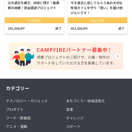
父の遺志を継ぎ、地域に残す！酪農
牛を身近に感じてもらう為の大切な
家の挑戦！資金調達プロジェクト
牧場カフェを守り『思い』を届け続
けたいです！
FUNDED
SUCCESS
335,000JPY
終了
653,000JPY
終了
カテゴリー
テクノロジー・ガジェット
まちづくり・地域活性化
プロダクト
音楽
フード・飲食店
チャレンジ
アニメ・漫画
スポーツ