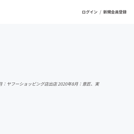
/
ログイン
新規会員登録
ジェクト
もうすぐ公開されます
プロダクト
6月：ヤフーショッピング店出店 2020年8月：意匠、実
ファッション
スポーツ
ケア
ソーシャルグッド