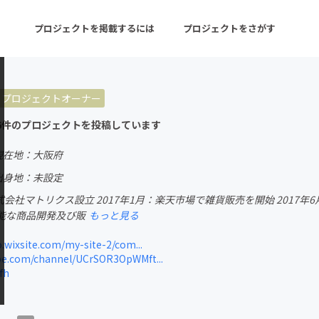
プロジェクトを掲載するには
プロジェクトをさがす
プロジェクトオーナー
ターン
注目の新着プロジェクト
募集終了が近いプロ
6件のプロジェクトを投稿しています
現在地：大阪府
音楽
舞台・パフォーマンス
出身地：未設定
株式会社マトリクス設立 2017年1月：楽天市場で雑貨販売を開始 2017年
ゲーム・サービス開発
フード・飲食店
能な商品開発及び販
もっと見る
書籍・雑誌出版
アニメ・漫画
.wixsite.com/my-site-2/com...
e.com/channel/UCrSOR3OpWMft...
チャレンジ
ビューティー・ヘルス
fh