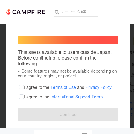
Welcome,
International users
matrixs
人気のプロジェクト
注目のリ
This site is available to users outside Japan.
これまでに3
Before continuing, please confirm the
following.
在住国：日本
※ Some features may not be available depending on
アート・写真
出身国：日本
your country, region, or project.
2016年9月：
テクノロジー・ガジェット
I agree to the
Terms of Use
and
Privacy Policy
.
用新案の取得可
I agree to the
International Support Terms
.
映像・映画
matrixsnino
www.youtub
ビジネス・起業
Continue
lin.ee/xzfLO
まちづくり・地域活性化