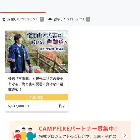
支援した
プロジェクト
投稿した
プロジェクト
1
1
釜石「宝来館」と観光エリアの安全
を守る、海と山の災害に負けない避
難道を！
FUNDED
5,637,000JPY
終了