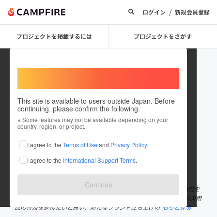
/
ログイン
新規会員登録
プロジェクトを掲載するには
プロジェクトをさがす
Welcome,
International users
This site is available to users outside Japan. Before
continuing, please confirm the following.
masahiro_mw
※ Some features may not be available depending on your
country, region, or project.
プロジェクトオーナー
I agree to the
Terms of Use
and
Privacy Policy
.
これまでに1回支援して1件のプロジェクトを投稿しています
I agree to the
International Support Terms
.
在住国：日本
現在地：岐阜県
出身国：日本
出身地：岐阜県
Continue
岐阜県大垣市を中心に、消防設備・防災用品の販売を行っている会社を
経営しています。 もともとデザインが大好きで、デザインの力で防災用
品の普及を進めたいと思い、新たなブランド立ち上げの
もっと見る