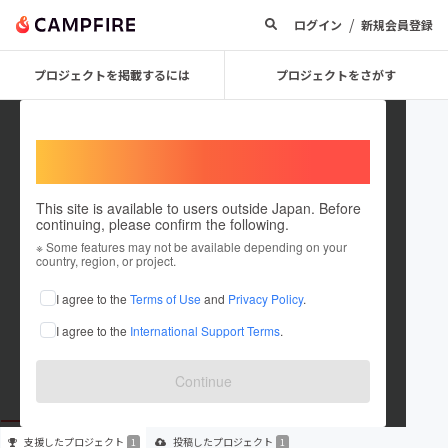
/
ログイン
新規会員登録
プロジェクトを掲載するには
プロジェクトをさがす
Welcome,
International users
This site is available to users outside Japan. Before
continuing, please confirm the following.
marugen24
※ Some features may not be available depending on your
country, region, or project.
プロジェクトオーナー
I agree to the
Terms of Use
and
Privacy Policy
.
これまでに1回支援して1件のプロジェクトを投稿しています
I agree to the
International Support Terms
.
在住国：日本
現在地：未設定
出身国：日本
出身地：未設定
Continue
支援した
プロジェクト
投稿した
プロジェクト
1
1