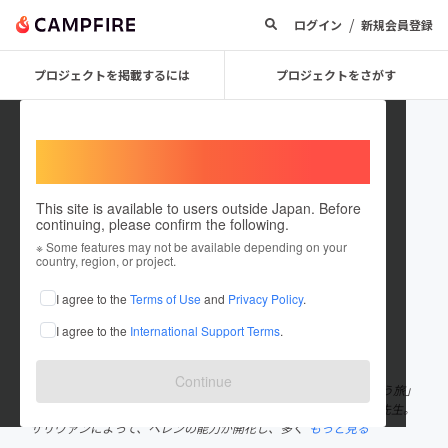
/
ログイン
新規会員登録
プロジェクトを掲載するには
プロジェクトをさがす
Welcome,
International users
This site is available to users outside Japan. Before
continuing, please confirm the following.
まあいいかCafeひらいまきこ
※ Some features may not be available depending on your
country, region, or project.
プロジェクトオーナー
I agree to the
Terms of Use
and
Privacy Policy
.
これまでに12回支援して1件のプロジェクトを投稿しています
I agree to the
International Support Terms
.
在住国：日本
現在地：京都府
出身国：日本
出身地：京都府
Continue
はじめまして。 わたしは、人生誰もが、「サリヴァン先生と出会う旅」
だと思っています。 ヘレン・ケラーの家庭教師だったサリヴァン先生。
サリヴァンによって、ヘレンの能力が開花し、多く
もっと見る