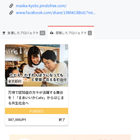
maiika-kyoto.jimdofree.com/
www.facebook.com/share/19khkC8BxX/?mi...
支援した
プロジェクト
投稿した
プロジェクト
12
1
京都府
万博で認知症の方々が活躍する舞台
を！「まあいいかCafe」からはじま
る共生社会へ
FUNDED
887,000JPY
終了