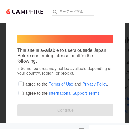
Welcome,
International users
lucir_ta
人気のプロジェクト
注目のリ
This site is available to users outside Japan.
これまでに1
Before continuing, please confirm the
following.
在住国：日本
※ Some features may not be available depending on
アート・写真
出身国：日本
your country, region, or project.
はじめまして。L
テクノロジー・ガジェット
I agree to the
Terms of Use
and
Privacy Policy
.
イクに携わる中
I agree to the
International Support Terms
.
映像・映画
lucir-kobe.i
www.facebo
ビジネス・起業
Continue
www.instag
まちづくり・地域活性化