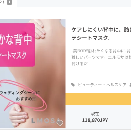
クト
1
CAMPFIRE for Social Good
CAMPFIRE Creation
CAMPFIREふるさと納税
machi-ya
コミュニティ
ケアしにくい背中に、艶
テシートマスク』
-美BODY触れたくなる背中に
難しいパーツです。エルモサは
付けるだ...
ビューティー・ヘルスケア
現在
118,870JPY