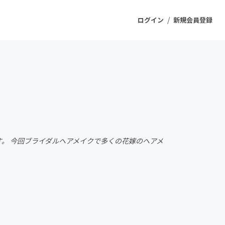
/
ログイン
新規会員登録
ジェクト
もうすぐ公開されます
プロダクト
ます。 今回ブライダルヘアメイクで多くの花嫁のヘアメ
ファッション
スポーツ
ケア
ソーシャルグッド