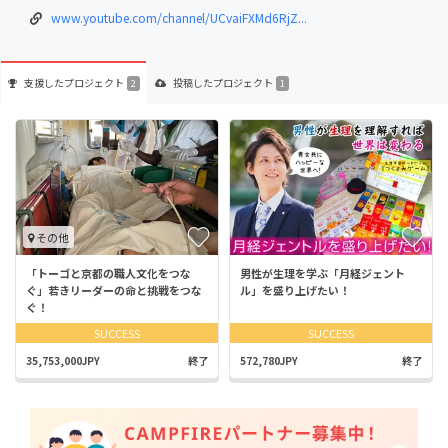
www.youtube.com/channel/UCvaiFXMd6RjZ...
支援した
プロジェクト
投稿した
プロジェクト
2
1
その他
「トーゴと京都の職人文化をつな
男性が生理を学ぶ「月経ジェント
ぐ」若きリーダーの命と挑戦をつな
ル」を盛り上げたい！
ぐ！
SUCCESS
SUCCESS
35,753,000JPY
終了
572,780JPY
終了