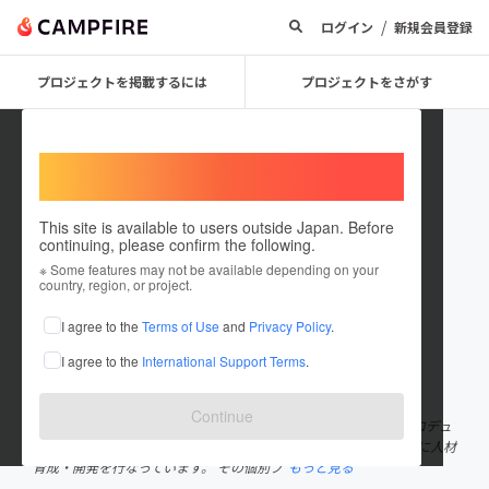
/
ログイン
新規会員登録
プロジェクトを掲載するには
プロジェクトをさがす
Welcome,
International users
This site is available to users outside Japan. Before
continuing, please confirm the following.
lowahd
※ Some features may not be available depending on your
country, region, or project.
プロジェクトオーナー
I agree to the
Terms of Use
and
Privacy Policy
.
これまでに2回支援して1件のプロジェクトを投稿しています
I agree to the
International Support Terms
.
在住国：日本
現在地：大阪府
出身国：日本
出身地：大阪府
Continue
主な事業 人材育成・開発 ・オンラインサロン ・経営塾 ・個別プロデュ
ース ・営業塾 ビジョンと数字に特化して、『行動』をキーワードに人材
育成・開発を行なっています。 その個別プ
もっと見る