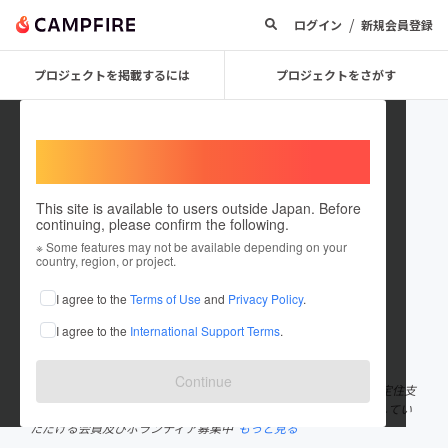
/
ログイン
新規会員登録
プロジェクトを掲載するには
プロジェクトをさがす
Welcome,
International users
This site is available to users outside Japan. Before
continuing, please confirm the following.
linktomyanmar
※ Some features may not be available depending on your
country, region, or project.
プロジェクトオーナー
I agree to the
Terms of Use
and
Privacy Policy
.
これまでに9件のプロジェクトを投稿しています
I agree to the
International Support Terms
.
在住国：日本
現在地：未設定
出身国：日本
出身地：未設定
Continue
2017年3月設立。神奈川県や東京都を中心に ①在日ミャンマー人定住支
援 ②文化交流 ③国際協力活動 を行なっております。 一緒に活動してい
ただける会員及びボランティア募集中
もっと見る