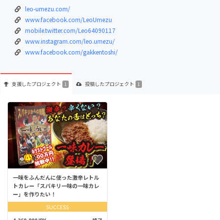
leo-umezu.com/
www.facebook.com/LeoUmezu
mobile.twitter.com/Leo64090117
www.instagram.com/leo.umezu/
www.facebook.com/gakkentoshi/
支援した
プロジェクト
投稿した
プロジェクト
1
1
一味をふんだんに使った激辛レトル
トカレー「スバキリ一味の一味カレ
ー」を作りたい！
SUCCESS