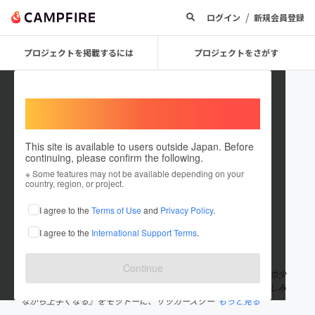
/
ログイン
新規会員登録
プロジェクトを掲載するには
プロジェクトをさがす
Welcome,
International users
This site is available to users outside Japan. Before
continuing, please confirm the following.
leoumezu0322
※ Some features may not be available depending on your
country, region, or project.
プロジェクトオーナー
I agree to the
Terms of Use
and
Privacy Policy
.
これまでに1回支援して1件のプロジェクトを投稿しています
I agree to the
International Support Terms
.
在住国：日本
現在地：未設定
出身国：日本
出身地：未設定
Continue
サッカーの指導歴20年のプロサッカーコーチ 指導開始当初は地域の少
年団で指導を行い、25歳でプロのサッカーの指導者となる。 『楽しみ
ながら上手くなる』をモットーに、サッカースクー
もっと見る