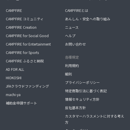
CAMPFIRE
CAMPFIREとは
CAMPFIRE コミュニティ
あんしん・安全への取り組み
CAMPFIRE Creation
ニュース
CAMPFIRE for Social Good
ヘルプ
CAMPFIRE for Entertainment
お問い合わせ
CAMPFIRE for Sports
各種規定
CAMPFIRE ふるさと納税
利用規約
AD FOR ALL
細則
HIOKOSHI
プライバシーポリシー
JFAクラウドファンディング
特定商取引法に基づく表記
machi-ya
情報セキュリティ方針
補助金申請サポート
反社基本方針
カスタマーハラスメントに対する考え
方