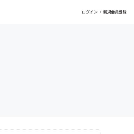
/
ログイン
新規会員登録
ジェクト
もうすぐ公開されます
プロダクト
ファッション
スポーツ
ケア
ソーシャルグッド