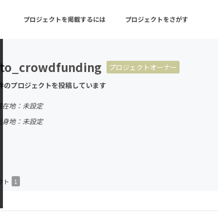
プロジェクトを掲載するには
プロジェクトをさがす
to_crowdfunding
プロジェクトオーナー
ターン
注目の新着プロジェクト
募集終了が近いプロ
件のプロジェクトを投稿しています
現在地：未設定
音楽
舞台・パフォーマンス
出身地：未設定
ゲーム・サービス開発
フード・飲食店
書籍・雑誌出版
アニメ・漫画
チャレンジ
ビューティー・ヘルス
クト
1