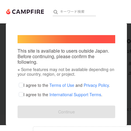
Welcome,
International users
kumamo
人気のプロジェクト
注目のリ
This site is available to users outside Japan.
これまでに1
Before continuing, please confirm the
following.
在住国：日本
※ Some features may not be available depending on
アート・写真
出身国：日本
your country, region, or project.
テクノロジー・ガジェット
I agree to the
Terms of Use
and
Privacy Policy
.
I agree to the
International Support Terms
.
映像・映画
ビジネス・起業
支援した
プロジェクト
0
投稿した
プロジェ
Continue
まちづくり・地域活性化