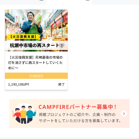
【火災復興支援】尼崎最後の市場の
灯を消さずに再スタートしていくた
めに～
FUNDED
1,193,100JPY
終了