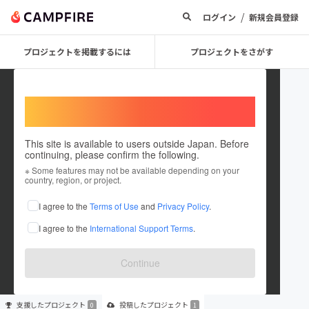
/
ログイン
新規会員登録
プロジェクトを掲載するには
プロジェクトをさがす
Welcome,
International users
This site is available to users outside Japan. Before
continuing, please confirm the following.
kuise channel
※ Some features may not be available depending on your
country, region, or project.
プロジェクトオーナー
I agree to the
Terms of Use
and
Privacy Policy
.
これまでに1件のプロジェクトを投稿しています
I agree to the
International Support Terms
.
在住国：日本
現在地：兵庫県
出身国：日本
出身地：兵庫県
Continue
支援した
プロジェクト
投稿した
プロジェクト
0
1