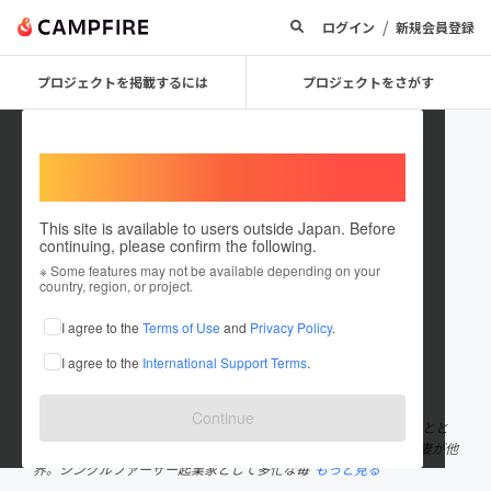
/
ログイン
新規会員登録
プロジェクトを掲載するには
プロジェクトをさがす
Welcome,
International users
This site is available to users outside Japan. Before
continuing, please confirm the following.
kokuho
※ Some features may not be available depending on your
country, region, or project.
プロジェクトオーナー
I agree to the
Terms of Use
and
Privacy Policy
.
これまでに19回支援して3件のプロジェクトを投稿しています
I agree to the
International Support Terms
.
在住国：日本
現在地：大阪府
出身国：日本
出身地：大阪府
Continue
2008年から理学療法士。2017年に独立して会社を立ち上げ、障害とと
もにみんなが使いやすい日用品のデザインに取り組む。2018年に妻が他
界。シングルファーザー起業家として多忙な毎
もっと見る