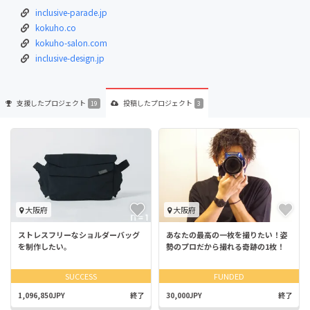
inclusive-parade.jp
kokuho.co
kokuho-salon.com
inclusive-design.jp
支援した
プロジェクト
投稿した
プロジェクト
19
3
大阪府
大阪府
ストレスフリーなショルダーバッグ
あなたの最高の一枚を撮りたい！姿
を制作したい。
勢のプロだから撮れる奇跡の1枚！
SUCCESS
FUNDED
1,096,850JPY
終了
30,000JPY
終了