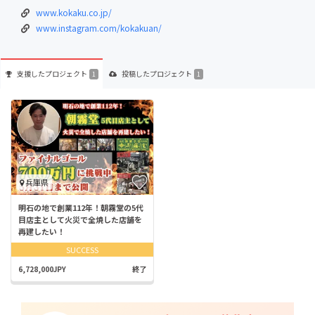
www.kokaku.co.jp/
www.instagram.com/kokakuan/
支援した
プロジェクト
投稿した
プロジェクト
1
1
兵庫県
明石の地で創業112年！朝霧堂の5代
目店主として火災で全焼した店舗を
再建したい！
SUCCESS
6,728,000JPY
終了