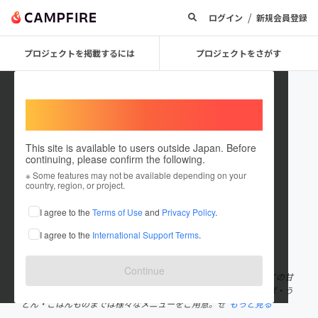
/
ログイン
新規会員登録
プロジェクトを掲載するには
プロジェクトをさがす
Welcome,
International users
This site is available to users outside Japan. Before
continuing, please confirm the following.
kokaku_okami0214
※ Some features may not be available depending on your
country, region, or project.
プロジェクトオーナー
I agree to the
Terms of Use
and
Privacy Policy
.
これまでに1回支援して1件のプロジェクトを投稿しています
I agree to the
International Support Terms
.
在住国：日本
現在地：兵庫県
出身国：日本
出身地：兵庫県
Continue
こかく庵は、1917年（大正6年）に創業した兵庫県明石市で初めての甘
党のお店です。ぜんざい、夏季限定のかき氷といった甘味からそば・う
どん・ごはんものまでは様々なメニューをご用意。ぜ
もっと見る