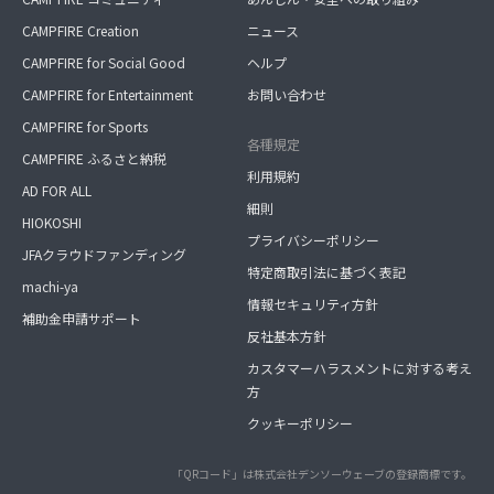
CAMPFIRE Creation
ニュース
CAMPFIRE for Social Good
ヘルプ
CAMPFIRE for Entertainment
お問い合わせ
CAMPFIRE for Sports
各種規定
CAMPFIRE ふるさと納税
利用規約
AD FOR ALL
細則
HIOKOSHI
プライバシーポリシー
JFAクラウドファンディング
特定商取引法に基づく表記
machi-ya
情報セキュリティ方針
補助金申請サポート
反社基本方針
カスタマーハラスメントに対する考え
方
クッキーポリシー
「QRコード」は株式会社デンソーウェーブの登録商標です。