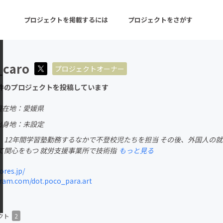
プロジェクトを掲載するには
プロジェクトをさがす
_caro
プロジェクトオーナー
ターン
注目の新着プロジェクト
募集終了が近いプロ
件のプロジェクトを投稿しています
現在地：愛媛県
音楽
舞台・パフォーマンス
出身地：未設定
、12年間学習塾勤務するなかで不登校児たちを担当 その後、外国人の
ゲーム・サービス開発
フード・飲食店
て関心をもつ 就労支援事業所で技術指
もっと見る
書籍・雑誌出版
アニメ・漫画
ores.jp/
ram.com/dot.poco_para.art
チャレンジ
ビューティー・ヘルス
クト
2