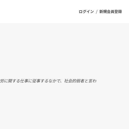
/
ログイン
新規会員登録
ジェクト
もうすぐ公開されます
プロダクト
就労に関する仕事に従事するなかで、社会的弱者と言わ
ファッション
スポーツ
ケア
ソーシャルグッド