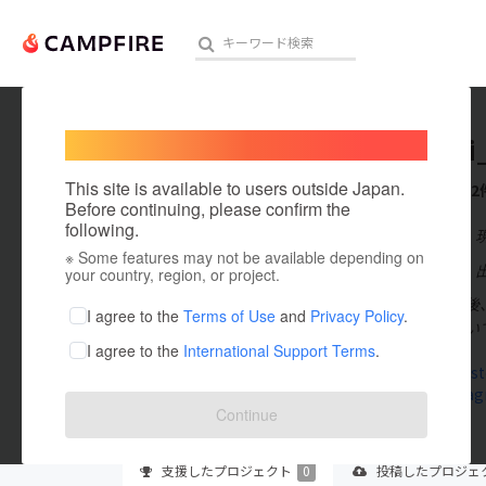
Welcome,
International users
koguchi
人気のプロジェクト
注目のリ
This site is available to users outside Japan.
これまでに2
Before continuing, please confirm the
following.
在住国：日本
※ Some features may not be available depending on
アート・写真
出身国：日本
your country, region, or project.
教育大学卒業後
テクノロジー・ガジェット
I agree to the
Terms of Use
and
Privacy Policy
.
れる立場につい
I agree to the
International Support Terms
.
映像・映画
dot-poco.st
www.instag
ビジネス・起業
Continue
まちづくり・地域活性化
支援した
プロジェクト
0
投稿した
プロジェ