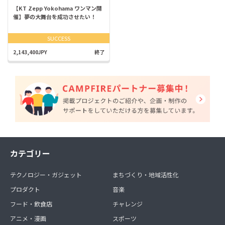
【KT Zepp Yokohama ワンマン開
催】夢の大舞台を成功させたい！
SUCCESS
2,143,400JPY
終了
カテゴリー
テクノロジー・ガジェット
まちづくり・地域活性化
プロダクト
音楽
フード・飲食店
チャレンジ
アニメ・漫画
スポーツ