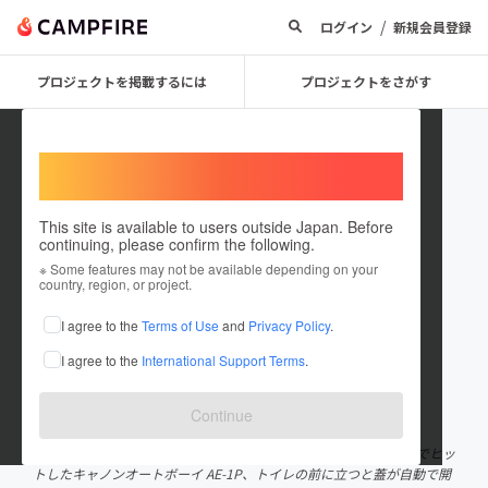
/
ログイン
新規会員登録
プロジェクトを掲載するには
プロジェクトをさがす
Welcome,
International users
This site is available to users outside Japan. Before
continuing, please confirm the following.
株式会社アールフェイス 代表取締
※ Some features may not be available depending on your
country, region, or project.
役 有福潔
I agree to the
Terms of Use
and
Privacy Policy
.
プロジェクトオーナー
I agree to the
International Support Terms
.
これまでに5回支援して1件のプロジェクトを投稿しています
在住国：日本
現在地：未設定
Continue
出身国：日本
出身地：兵庫県
1954年神戸市生まれ。九州大学電気工学科卒。設計では、全世界でヒッ
トしたキャノンオートボーイ AE-1P、トイレの前に立つと蓋が自動で開