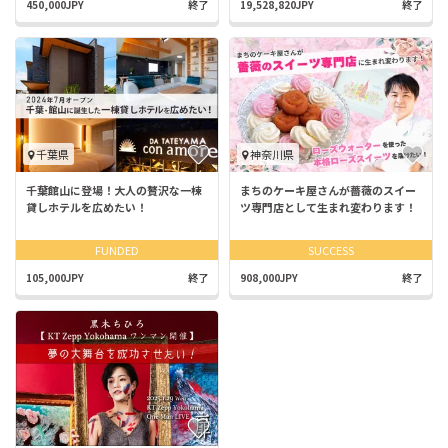
450,000JPY
終了
19,528,820JPY
終了
千葉県
神奈川県
千葉館山に登場！大人の贅沢な一棟
まちのケーキ屋さんが薔薇のスイー
貸しホテルを広めたい！
ツ専門店として生まれ変わります！
FUNDED
SUCCESS
105,000JPY
終了
908,000JPY
終了