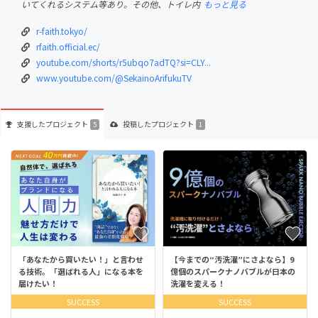
いてくれるシステム等あり。その他、トイレ内
もっと見る
r-faith.tokyo/
rfaith.official.ec/
youtube.com/shorts/r5ubqo7adTQ?si=CLY...
www.youtube.com/@SekainoArifukuTV
支援した
プロジェクト
投稿した
プロジェクト
5
1
「あなたから買いたい！」と言わせ
【今までの“汚洗濯”にさよなら】9
る技術。「選ばれる人」になる本を
億個のスパークナノバブルが日本の
届けたい！
洗濯を変える！
SUCCESS
SUCCESS