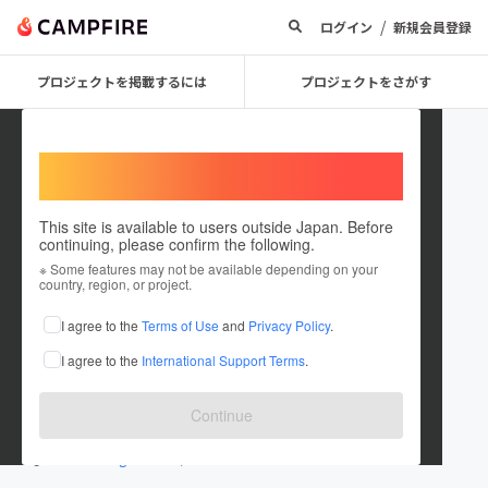
/
ログイン
新規会員登録
プロジェクトを掲載するには
プロジェクトをさがす
Welcome,
International users
This site is available to users outside Japan. Before
continuing, please confirm the following.
北から南
※ Some features may not be available depending on your
country, region, or project.
プロジェクトオーナー
I agree to the
Terms of Use
and
Privacy Policy
.
これまでに1件のプロジェクトを投稿しています
I agree to the
International Support Terms
.
在住国：日本
現在地：北海道
出身国：日本
出身地：北海道
Continue
www.kita-kara-minami.jp/
www.instagram.com/kitakaraminami.rice...