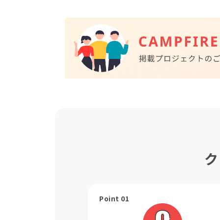
ク
Point 01