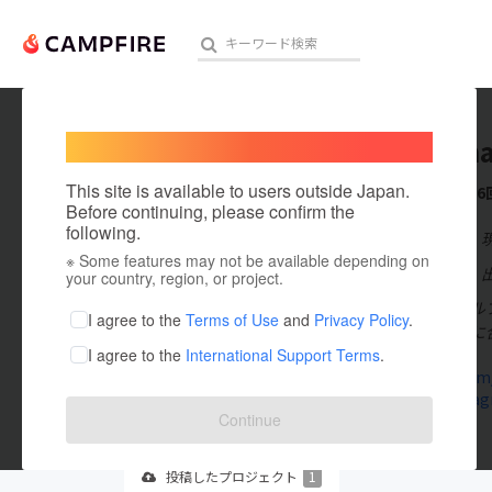
Welcome,
International users
kie yam
人気のプロジェクト
注目のリ
This site is available to users outside Japan.
これまでに6
Before continuing, please confirm the
following.
在住国：日本
※ Some features may not be available depending on
アート・写真
出身国：日本
your country, region, or project.
ライフスタイル
テクノロジー・ガジェット
I agree to the
Terms of Use
and
Privacy Policy
.
ェで過ごす時に
I agree to the
International Support Terms
.
映像・映画
twitter.com
www.instag
ビジネス・起業
Continue
まちづくり・地域活性化
投稿した
プロジェクト
1