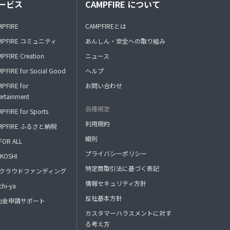
ービス
CAMPFIRE について
MPFIRE
CAMPFIREとは
MPFIRE コミュニティ
あんしん・安全への取り組み
PFIRE Creation
ニュース
PFIRE for Social Good
ヘルプ
PFIRE for
お問い合わせ
ertainment
各種規定
PFIRE for Sports
利用規約
MPFIRE ふるさと納税
細則
FOR ALL
プライバシーポリシー
KOSHI
特定商取引法に基づく表記
FAクラウドファンディング
情報セキュリティ方針
hi-ya
反社基本方針
助金申請サポート
カスタマーハラスメントに対す
る考え方