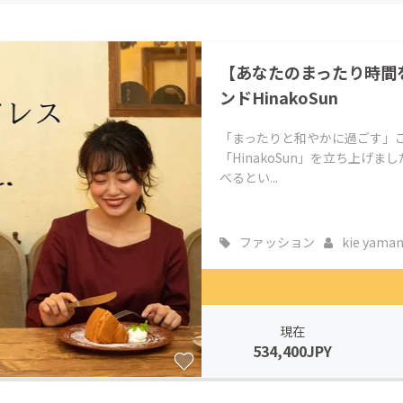
CAMPFIRE for Social Good
CAMPFIRE Creation
CAMPFIREふるさと納税
machi-ya
コミュニティ
【あなたのまったり時間
ンドHinakoSun
「まったりと和やかに過ごす」
「HinakoSun」を立ち上げ
べるとい...
ファッション
kie yama
現在
534,400JPY