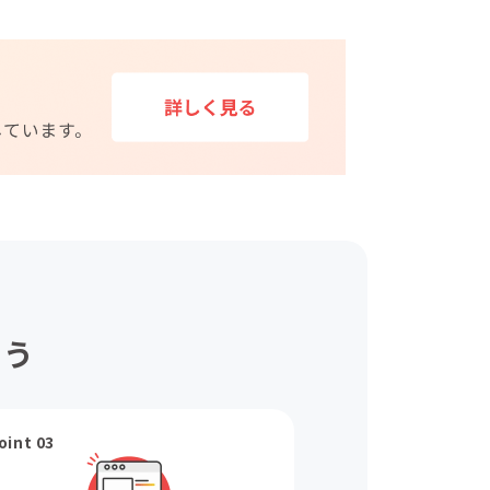
ょう
oint 03