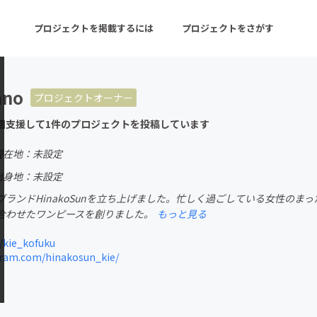
プロジェクトを掲載するには
プロジェクトをさがす
ano
プロジェクトオーナー
ターン
注目の新着プロジェクト
募集終了が近いプロ
回支援して1件のプロジェクトを投稿しています
現在地：未設定
音楽
舞台・パフォーマンス
出身地：未設定
ブランドHinakoSunを立ち上げました。忙しく過ごしている女性の
ゲーム・サービス開発
フード・飲食店
合わせたワンピースを創りました。
もっと見る
書籍・雑誌出版
アニメ・漫画
/kie_kofuku
ram.com/hinakosun_kie/
チャレンジ
ビューティー・ヘルス