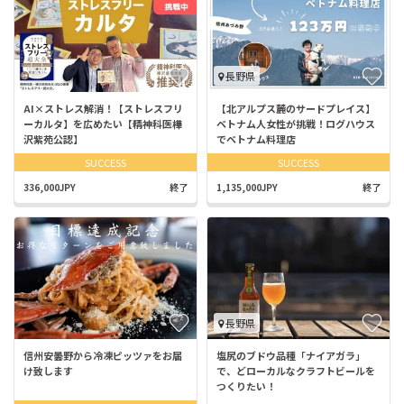
長野県
AI×ストレス解消！【ストレスフリ
【北アルプス麓のサードプレイス】
ーカルタ】を広めたい【精神科医樺
ベトナム人女性が挑戦！ログハウス
沢紫苑公認】
でベトナム料理店
SUCCESS
SUCCESS
336,000JPY
終了
1,135,000JPY
終了
長野県
信州安曇野から冷凍ピッツァをお届
塩尻のブドウ品種「ナイアガラ」
け致します
で、どローカルなクラフトビールを
つくりたい！