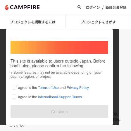
/
ログイン
新規会員登録
プロジェクトを掲載するには
プロジェクトをさがす
Welcome,
International users
This site is available to users outside Japan. Before
continuing, please confirm the following.
kentaro_watanabe
※ Some features may not be available depending on your
country, region, or project.
プロジェクトオーナー
I agree to the
Terms of Use
and
Privacy Policy
.
これまでに13回支援して1件のプロジェクトを投稿しています
I agree to the
International Support Terms
.
在住国：日本
現在地：長野県
出身国：日本
出身地：長野県
Continue
長野県生まれ長野県育ち。 シェアハウスの管理人さんになって6年目。
副業でカメラマンやイベンターをしながら、人と人をつなぐ事を趣味に
している。