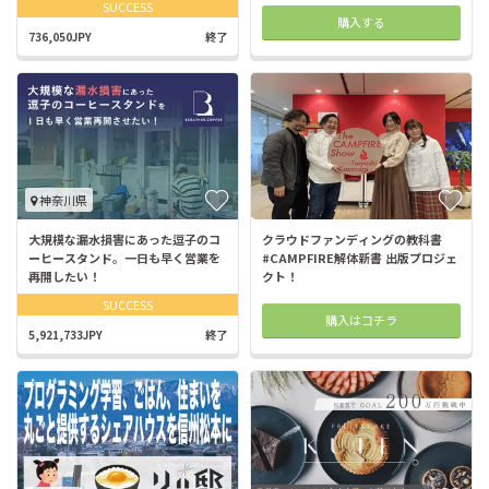
SUCCESS
購入する
736,050JPY
終了
神奈川県
大規模な漏水損害にあった逗子のコ
クラウドファンディングの教科書
ーヒースタンド。一日も早く営業を
#CAMPFIRE解体新書 出版プロジェ
再開したい！
クト！
SUCCESS
購入はコチラ
5,921,733JPY
終了