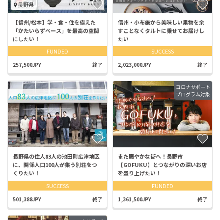
長野県
【信州/松本】学・食・住を備えた
信州・小布施から美味しい果物を余
「かたいらずベース」を最高の空間
すことなくタルトに乗せてお届けし
にしたい！
たい
FUNDED
SUCCESS
257,500JPY
終了
2,023,000JPY
終了
コロナサポート
プログラム対象
長野県の住人83人の池田町広津地区
また賑やかな街へ！長野市
に、関係人口100人が集う別荘をつ
【GOFUKU】とつながりの深いお店
くりたい！
を盛り上げたい！
SUCCESS
FUNDED
501,388JPY
終了
1,361,500JPY
終了