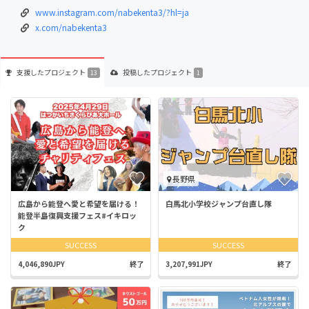
www.instagram.com/nabekenta3/?hl=ja
x.com/nabekenta3
支援した
プロジェクト
投稿した
プロジェクト
13
1
長野県
広島から能登へ愛と希望を届ける！
白馬北小学校ジャンプ台直し隊
能登半島復興支援フェス#イキロッ
ク
SUCCESS
SUCCESS
4,046,890JPY
終了
3,207,991JPY
終了