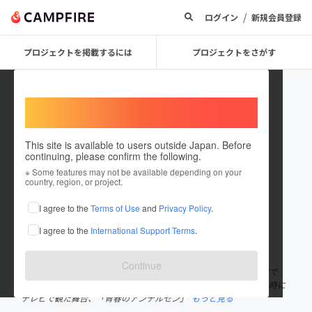
/
ログイン
新規会員登録
プロジェクトを掲載するには
プロジェクトをさがす
Welcome,
International users
This site is available to users outside Japan. Before
continuing, please confirm the following.
kazokuninarouyolciq
※ Some features may not be available depending on your
country, region, or project.
プロジェクトオーナー
I agree to the
Terms of Use
and
Privacy Policy
.
これまでに5回支援して1件のプロジェクトを投稿しています
I agree to the
International Support Terms
.
在住国：日本
現在地：未設定
出身国：日本
出身地：未設定
Continue
約45年間で4000人以上の恋愛相談を受けていた占い師！ 野田伸文で
す。 お芝居が中心の人生を歩んできました。 13歳初舞台。10歳の時に
テレビで観た舞台、「青春のアンデルセン」
もっと見る