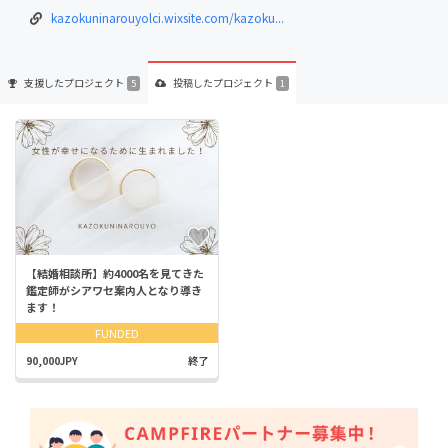
kazokuninarouyolci.wixsite.com/kazoku...
支援した
プロジェクト
投稿した
プロジェクト
5
1
【結婚相談所】約4000名を見てきた
鑑定師がシアワセ案内人となり導き
ます！
FUNDED
90,000JPY
終了